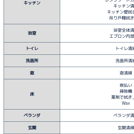
キッチン
キッチン
キッチン壁拭
吊り戸棚拭
浴室全体
浴室
エプロン内
トイレ
トイレ清
洗面所
洗面所清
窓
窓清掃
埃払い
掃除機
床
薬剤で拭き
Wax
ベランダ
ベランダ
玄関
玄関清