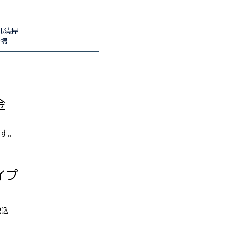
掃
掃
ル清掃
清掃
金
す。
イプ
税込