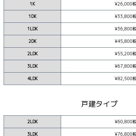
1K
¥26,000
1DK
¥33,800
1LDK
¥36,800
2DK
¥45,800
2LDK
¥55,200
3LDK
¥67,800
4LDK
¥82,500
戸建タイプ
2LDK
¥60,800
3LDK
¥76,800