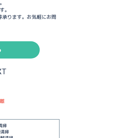
。
す。
等承ります。お気軽にお問
ら
T
離
清掃
ル清掃
分解清掃