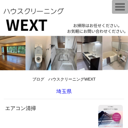
T
o
g
g
l
e
n
a
v
i
g
a
t
i
o
n
ブログ ハウスクリーニングWEXT
埼玉県
エアコン清掃